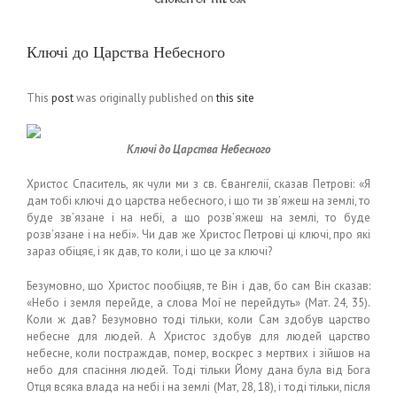
Ключі до Царства Небесного
This
post
was originally published on
this site
Ключі до Царства Небесного
Христос Спаситель, як чули ми з св. Євангелії, сказав Петрові: «Я
дам тобі ключі до царства небесного, і що ти зв’яжеш на землі, то
буде зв’язане і на небі, а що розв’яжеш на землі, то буде
розв’язане і на небі». Чи дав же Христос Петрові ці ключі, про які
зараз обіцяє, і як дав, то коли, і що це за ключі?
Безумовно, що Христос пообіцяв, те Він і дав, бо сам Він сказав:
«Небо і земля перейде, а слова Мої не перейдуть» (Мат. 24, 35).
Коли ж дав? Безумовно тоді тільки, коли Сам здобув царство
небесне для людей. А Христос здобув для людей царство
небесне, коли постраждав, помер, воскрес з мертвих і зійшов на
небо для спасіння людей. Тоді тільки Йому дана була від Бога
Отця всяка влада на небі і на землі (Мат, 28, 18), і тоді тільки, після