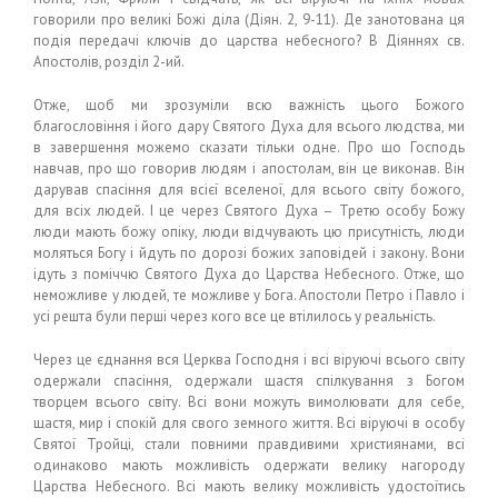
говорили про великі Божі діла (Діян. 2, 9-11). Де занотована ця
подія передачі ключів до царства небесного? В Діяннях св.
Апостолів, розділ 2-ий.
Отже, щоб ми зрозуміли всю важність цього Божого
благословіння і його дару Святого Духа для всього людства, ми
в завершення можемо сказати тільки одне. Про що Господь
навчав, про що говорив людям і апостолам, він це виконав. Він
дарував спасіння для всієї вселеної, для всього світу божого,
для всіх людей. І це через Святого Духа – Третю особу Божу
люди мають божу опіку, люди відчувають цю присутність, люди
моляться Богу і йдуть по дорозі божих заповідей і закону. Вони
ідуть з поміччю Святого Духа до Царства Небесного. Отже, що
неможливе у людей, те можливе у Бога. Апостоли Петро і Павло і
усі решта були перші через кого все це втілилось у реальність.
Через це єднання вся Церква Господня і всі віруючі всього світу
одержали спасіння, одержали щастя спілкування з Богом
творцем всього світу. Всі вони можуть вимолювати для себе,
щастя, мир і спокій для свого земного життя. Всі віруючі в особу
Святої Тройці, стали повними правдивими християнами, всі
одинаково мають можливість одержати велику нагороду
Царства Небесного. Всі мають велику можливість удостоїтись