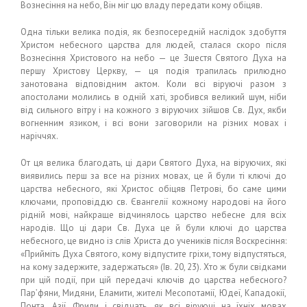
Вознесіння на небо, Він міг цю владу передати кому обіцяв.
Одна тільки велика подія, як безпосередній наслідок здобуття
Христом небесного царства для людей, сталася скоро після
Вознесіння Христового на небо — це Зшестя Святого Духа на
першу Христову Церкву, — ця подія трапилась прилюдно
занотована відповідним актом. Коли всі віруючі разом з
апостолами молились в одній хаті, зробився великий шум, ніби
від сильного вітру і на кожного з віруючих зійшов Св. Дух, якби
вогненним язиком, і всі вони заговорили на різних мовах і
наріччях.
От ця велика благодать, ці дари Святого Духа, на віруючих, які
виявились перш за все на різних мовах, це й були ті ключі до
царства небесного, які Христос обіцяв Петрові, бо саме цими
ключами, проповіддю св. Євангелії кожному народові на його
рідній мові, найкраще відчинялось царство небесне для всіх
народів. Що ці дари Св. Духа це й були ключі до царства
небесного, це видно із слів Христа до учеників після Воскресіння:
«Прийміть Духа Святого, кому відпустите гріхи, тому відпустяться,
на кому задержите, задержаться» (Ів. 20, 23). Хто ж були свідками
при цій події, при цій передачі ключів до царства небесного?
Пар’фяни, Мидяни, Еламити, жителі Месопотамії, Юдеї, Кападокії,
Понта, Азії, Фрили і свідчать, як всі віруючі на їхніх мовах