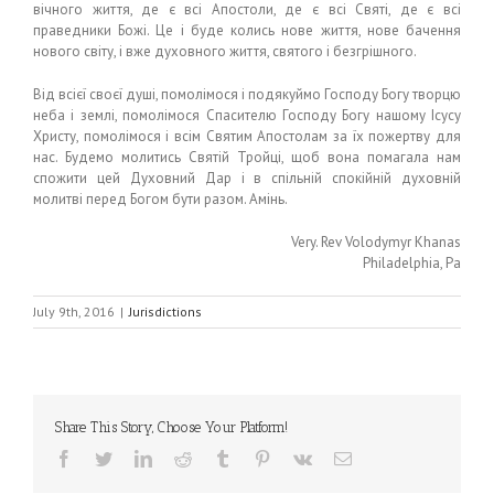
вічного життя, де є всі Апостоли, де є всі Святі, де є всі
праведники Божі. Це і буде колись нове життя, нове бачення
нового світу, і вже духовного життя, святого і безгрішного.
Від всієї своєї душі, помолімося і подякуймо Господу Богу творцю
неба і землі, помолімося Спасителю Господу Богу нашому Ісусу
Христу, помолімося і всім Святим Апостолам за їх пожертву для
нас. Будемо молитись Святій Тройці, щоб вона помагала нам
спожити цей Духовний Дар і в спільній спокійній духовній
молитві перед Богом бути разом. Амінь.
Very. Rev Volodymyr Khanas
Philadelphia, Pa
July 9th, 2016
|
Jurisdictions
Share This Story, Choose Your Platform!
Facebook
Twitter
LinkedIn
Reddit
Tumblr
Pinterest
Vk
Email