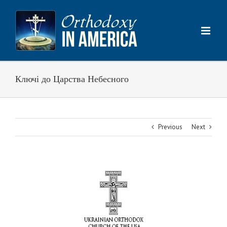
Skip
to
content
Ключі до Царства Небесного
Previous
Next
View
Larger
Image