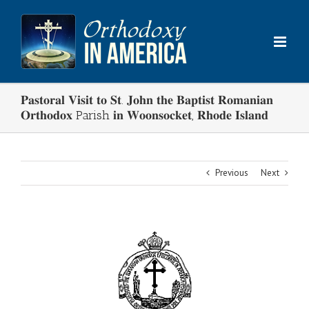
Skip
to
content
𝐏𝐚𝐬𝐭𝐨𝐫𝐚𝐥 𝐕𝐢𝐬𝐢𝐭 𝐭𝐨 𝐒𝐭. 𝐉𝐨𝐡𝐧 𝐭𝐡𝐞 𝐁𝐚𝐩𝐭𝐢𝐬𝐭 𝐑𝐨𝐦𝐚𝐧𝐢𝐚𝐧
𝐎𝐫𝐭𝐡𝐨𝐝𝐨𝐱 Parish 𝐢𝐧 𝐖𝐨𝐨𝐧𝐬𝐨𝐜𝐤𝐞𝐭, 𝐑𝐡𝐨𝐝𝐞 𝐈𝐬𝐥𝐚𝐧𝐝
Previous
Next
View
Larger
Image