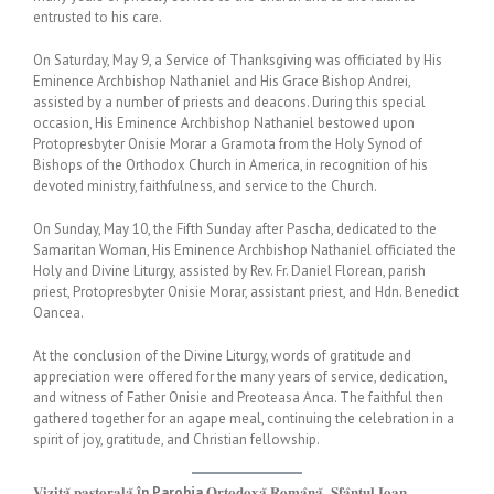
entrusted to his care.
On Saturday, May 9, a Service of Thanksgiving was officiated by His
Eminence Archbishop Nathaniel and His Grace Bishop Andrei,
assisted by a number of priests and deacons. During this special
occasion, His Eminence Archbishop Nathaniel bestowed upon
Protopresbyter Onisie Morar a Gramota from the Holy Synod of
Bishops of the Orthodox Church in America, in recognition of his
devoted ministry, faithfulness, and service to the Church.
On Sunday, May 10, the Fifth Sunday after Pascha, dedicated to the
Samaritan Woman, His Eminence Archbishop Nathaniel officiated the
Holy and Divine Liturgy, assisted by Rev. Fr. Daniel Florean, parish
priest, Protopresbyter Onisie Morar, assistant priest, and Hdn. Benedict
Oancea.
At the conclusion of the Divine Liturgy, words of gratitude and
appreciation were offered for the many years of service, dedication,
and witness of Father Onisie and Preoteasa Anca. The faithful then
gathered together for an agape meal, continuing the celebration in a
spirit of joy, gratitude, and Christian fellowship.
𝐕𝐢𝐳𝐢𝐭𝐚̆ 𝐩𝐚𝐬𝐭𝐨𝐫𝐚𝐥𝐚̆
în
Parohia
𝐎𝐫𝐭𝐨𝐝𝐨𝐱𝐚̆ 𝐑𝐨𝐦𝐚̂𝐧𝐚̆ „𝐒𝐟𝐚̂𝐧𝐭𝐮𝐥 𝐈𝐨𝐚𝐧