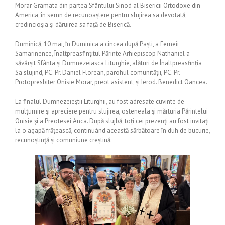
Morar Gramata din partea Sfântului Sinod al Bisericii Ortodoxe din
America, în semn de recunoaștere pentru slujirea sa devotată,
credincioșia și dăruirea sa față de Biserică.
Duminică, 10 mai, în Duminica a cincea după Paști, a Femeii
Samarinence, Înaltpreasfințitul Părinte Arhiepiscop Nathaniel a
săvârșit Sfânta și Dumnezeiasca Liturghie, alături de Înaltpreasfinția
Sa slujind, PC. Pr. Daniel Florean, parohul comunității, PC. Pr.
Protopresbiter Onisie Morar, preot asistent, și Ierod. Benedict Oancea.
La finalul Dumnezeieștii Liturghii, au fost adresate cuvinte de
mulțumire și apreciere pentru slujirea, osteneala și mărturia Părintelui
Onisie și a Preotesei Anca. După slujbă, toți cei prezenți au fost invitați
la o agapă frățească, continuând această sărbătoare în duh de bucurie,
recunoștință și comuniune creștină.