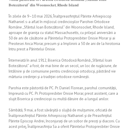
𝐁𝐨𝐭𝐞𝐳𝐚̆𝐭𝐨𝐫𝐮𝐥” 𝐝𝐢𝐧 𝐖𝐨𝐨𝐧𝐬𝐨𝐜𝐤𝐞𝐭, 𝐑𝐡𝐨𝐝𝐞 𝐈𝐬𝐥𝐚𝐧𝐝
În zilele de 9–10 mai 2026, Înaltpreasfințitul Părinte Arhiepiscop
Nathaniel s-a aflat în mijlocul credincioșilor Parohiei Ortodoxe
Române „Sfântul Ioan Botezătorul” din Woonsocket, Rhode Island,
aproape de granița cu statul Massachusetts, cu prilejul aniversării a
50 de ani de căsătorie ai Părintelui Protopresbiter Onisie Morar și ai
Preotesei Anca Morar, precum și a împlinirii a 50 de ani de la hirotonia
întru preot a Părintelui Onisie.
Întemeiată în anul 1912, Biserica Ortodoxă Română „Sfântul Ioan
Botezătorul” a fost, de mai bine de un secol, un loc de rugăciune, de
întâlnire și de comuniune pentru credincioșii ortodocși, păstrând vie
mărturia credinței și a tradiției ortodoxe românești.
Parohia este păstorită de PC. Pr. Daniel Florean, parohul comunității,
împreună cu PC. Pr. Protopresbiter Onisie Morar, preot asistent, care a
slujit Biserica și credincioșii cu multă dăruire de-a lungul anilor.
Sâmbătă, 9 mai, a fost săvârșită o slujbă de mulțumire, oficiată de
Înaltpreasfințitul Părinte Arhiepiscop Nathaniel și de Preasfințitul
Părinte Episcop Andrei, înconjurați de un sobor de preoți și diaconi. Cu
acest prilej, Înaltpreasfinția Sa a oferit Părintelui Protopresbiter Onisie