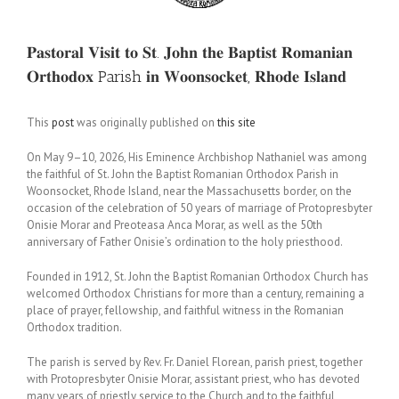
𝐏𝐚𝐬𝐭𝐨𝐫𝐚𝐥 𝐕𝐢𝐬𝐢𝐭 𝐭𝐨 𝐒𝐭. 𝐉𝐨𝐡𝐧 𝐭𝐡𝐞 𝐁𝐚𝐩𝐭𝐢𝐬𝐭 𝐑𝐨𝐦𝐚𝐧𝐢𝐚𝐧
𝐎𝐫𝐭𝐡𝐨𝐝𝐨𝐱 Parish 𝐢𝐧 𝐖𝐨𝐨𝐧𝐬𝐨𝐜𝐤𝐞𝐭, 𝐑𝐡𝐨𝐝𝐞 𝐈𝐬𝐥𝐚𝐧𝐝
This
post
was originally published on
this site
On May 9–10, 2026, His Eminence Archbishop Nathaniel was among
the faithful of St. John the Baptist Romanian Orthodox Parish in
Woonsocket, Rhode Island, near the Massachusetts border, on the
occasion of the celebration of 50 years of marriage of Protopresbyter
Onisie Morar and Preoteasa Anca Morar, as well as the 50th
anniversary of Father Onisie’s ordination to the holy priesthood.
Founded in 1912, St. John the Baptist Romanian Orthodox Church has
welcomed Orthodox Christians for more than a century, remaining a
place of prayer, fellowship, and faithful witness in the Romanian
Orthodox tradition.
The parish is served by Rev. Fr. Daniel Florean, parish priest, together
with Protopresbyter Onisie Morar, assistant priest, who has devoted
many years of priestly service to the Church and to the faithful