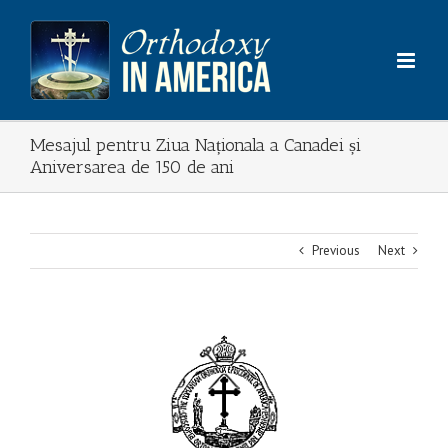
Skip
to
content
Mesajul pentru Ziua Naționala a Canadei și
Aniversarea de 150 de ani
Previous
Next
View
Larger
Image