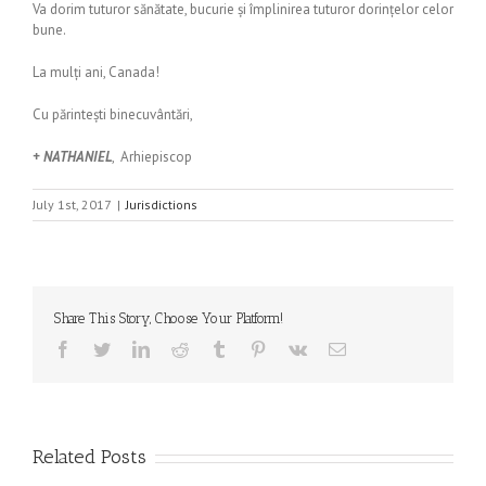
Va dorim tuturor sănătate, bucurie și împlinirea tuturor dorințelor celor
bune.
La mulți ani, Canada!
Cu părintești binecuvântări,
+ NATHANIEL
, Arhiepiscop
July 1st, 2017
|
Jurisdictions
Share This Story, Choose Your Platform!
Facebook
Twitter
LinkedIn
Reddit
Tumblr
Pinterest
Vk
Email
Related Posts