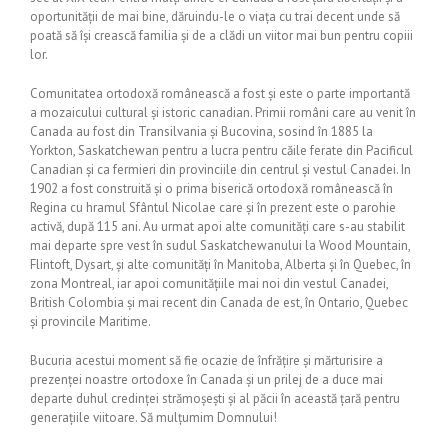
oportunității de mai bine, dăruindu-le o viața cu trai decent unde să
poată să își crească familia și de a clădi un viitor mai bun pentru copiii
lor.
Comunitatea ortodoxă românească a fost și este o parte importantă
a mozaicului cultural și istoric canadian. Primii români care au venit în
Canada au fost din Transilvania și Bucovina, sosind în 1885 la
Yorkton, Saskatchewan pentru a lucra pentru căile ferate din Pacificul
Canadian și ca fermieri din provinciile din centrul și vestul Canadei. In
1902 a fost construită și o prima biserică ortodoxă românească în
Regina cu hramul Sfântul Nicolae care și în prezent este o parohie
activă, după 115 ani. Au urmat apoi alte comunități care s-au stabilit
mai departe spre vest în sudul Saskatchewanului la Wood Mountain,
Flintoft, Dysart, și alte comunități în Manitoba, Alberta și în Quebec, în
zona Montreal, iar apoi comunitățiile mai noi din vestul Canadei,
British Colombia și mai recent din Canada de est, în Ontario, Quebec
și provincile Maritime.
Bucuria acestui moment să fie ocazie de înfrățire și mărturisire a
prezenței noastre ortodoxe în Canada și un prilej de a duce mai
departe duhul credinței strămoșești și al păcii în această țară pentru
generațiile viitoare. Să mulțumim Domnului!