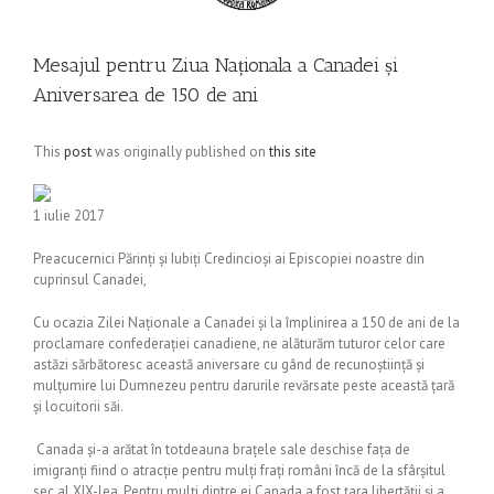
Mesajul pentru Ziua Naționala a Canadei și
Aniversarea de 150 de ani
This
post
was originally published on
this site
1 iulie 2017
Preacucernici Părinți și Iubiți Credincioși ai Episcopiei noastre din
cuprinsul Canadei,
Cu ocazia Zilei Naționale a Canadei și la împlinirea a 150 de ani de la
proclamare confederației canadiene, ne alăturăm tuturor celor care
astăzi sărbătoresc această aniversare cu gând de recunoștiință și
mulțumire lui Dumnezeu pentru darurile revărsate peste această țară
și locuitorii săi.
Canada și-a arătat în totdeauna brațele sale deschise fața de
imigranți fiind o atracție pentru mulți frați români încă de la sfârșitul
sec al XIX-lea. Pentru mulți dintre ei Canada a fost țara libertății și a