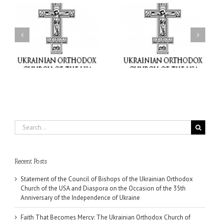
il
Faith That Becomes
His Grace Bishop Andrei
Mercy: The Ukrainian
nd
Celebrates the Feast of
Orthodox Church of the
the Holy Transfiguration
USA Brings the Love of
at Holy Trinity Parish in
Christ to a Nation
Miramar, Florida
Wounded by War
Search
for:
Recent Posts
Statement of the Council of Bishops of the Ukrainian Orthodox
Church of the USA and Diaspora on the Occasion of the 35th
Anniversary of the Independence of Ukraine
Faith That Becomes Mercy: The Ukrainian Orthodox Church of