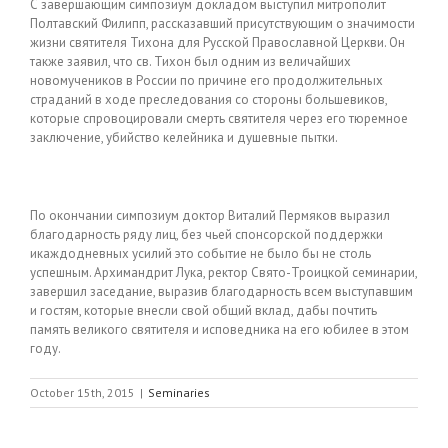
С завершающим симпозиум докладом выступил митрополит
Полтавский Филипп, рассказавший присутствующим о значимости
жизни святителя Тихона для Русской Православной Церкви. Он
также заявил, что св. Тихон был одним из величайших
новомучеников в России по причине его продолжительных
страданий в ходе преследования со стороны большевиков,
которые спровоцировали смерть святителя через его тюремное
заключение, убийство келейника и душевные пытки.
По окончании симпозиум доктор Виталий Пермяков выразил
благодарность ряду лиц, без чьей спонсорской поддержки
икаждодневных усилий это событие не было бы не столь
успешным. Архимандрит Лука, ректор Свято-Троицкой семинарии,
завершил заседание, выразив благодарность всем выступавшим
и гостям, которые внесли свой общий вклад, дабы почтить
память великого святителя и исповедника на его юбилее в этом
году.
October 15th, 2015
|
Seminaries