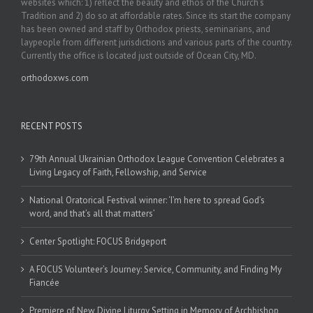
websites which: 1) reflect the beauty and ethos of the Church’s
Tradition and 2) do so at affordable rates. Since its start the company
has been owned and staff by Orthodox priests, seminarians, and
laypeople from different jurisdictions and various parts of the country.
Currently the office is located just outside of Ocean City, MD.
orthodoxws.com
RECENT POSTS
79th Annual Ukrainian Orthodox League Convention Celebrates a
Living Legacy of Faith, Fellowship, and Service
National Oratorical Festival winner: ‘I’m here to spread God’s
word, and that’s all that matters’
Center Spotlight: FOCUS Bridgeport
A FOCUS Volunteer’s Journey: Service, Community, and Finding My
Fiancée
Premiere of New Divine Liturgy Setting in Memory of Archbishop