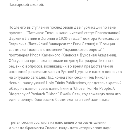
Пастырской школой.
После его выступления последовали две публикации по теме
проекта – “Патриарх Тихон и канонический статус Православной
Церкви в Латвии и Эстонии в 1920-е годы” доктора Александра
Гаврилина (Латвийский Университет г.Риги, Латвия) и “Позиция
святителя Тихона в отношении “Украинского вопроса” ”
протоиерея Игоря Каменного (Киевская Духовная Академия).
Оба ученых проанализировали подход Патриарха Тихона к
решению вопросов, возникавших во время предоставления
автономий различным частям Русской Церкви, и как это повлияло
на ситуацию сегодня. Под конец этой сессии чтец Николай
Чепмен, заведующий Holy Trinity Publications, представил краткий
обзор недавно переизданной книги “Chosen For His People: A
Biography of Patriarch Tikhon” Джейн Свэн, содержащую пока что
единственную биографию Святителя на английском языке.
Третья сессия состояла из наводящего на размышления
доклада Франчески Силано, кандидата исторических наук