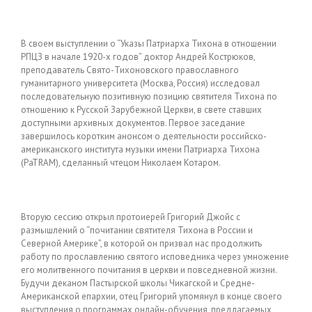
В своем выступлении о “Указы Патриарха Тихона в отношении
РПЦЗ в начале 1920-х годов” доктор Андрей Кострюков,
преподаватель Свято-Тихоновского православного
гуманитарного университета (Москва, Россия) исследовал
последовательную позитивную позицию святителя Тихона по
отношению к Русской Зарубежной Церкви, в свете ставших
доступными архивных документов. Первое заседание
завершилось коротким анонсом о деятельности российско-
американского института музыки имени Патриарха Тихона
(PaTRAM), сделанный чтецом Николаем Котаром.
Вторую сессию открыл протоиерей Григорий Джойс с
размышлений о “почитании святителя Тихона в России и
Северной Америке”, в которой он призвал нас продолжить
работу по прославлению святого исповедника через умножение
его молитвенного почитания в церкви и повседневной жизни.
Будучи деканом Пастырской школы Чикагской и Средне-
Американской епархии, отец Григорий упомянул в конце своего
выступления о программах онлайн-обучения, предлагаемых