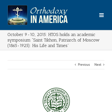
Skip
to
content
October 9-10, 2015: HTOS holds an academic
symposium “Saint Tikhon, Patriarch of Moscow
(1865-1925): His Life and Times”
Previous
Next
View
Larger
Image