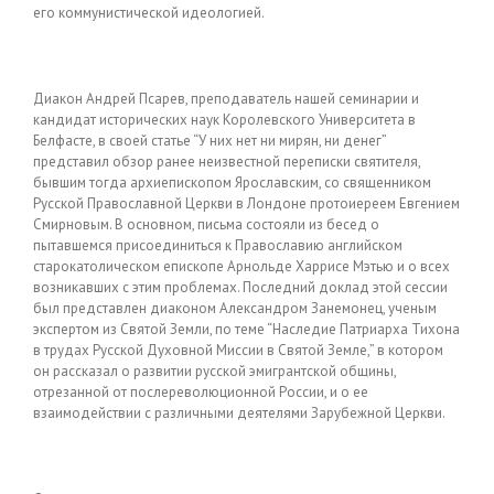
его коммунистической идеологией.
Диакон Андрей Псарев, преподаватель нашей семинарии и
кандидат исторических наук Королевского Университета в
Белфасте, в своей статье “У них нет ни мирян, ни денег”
представил обзор ранее неизвестной переписки святителя,
бывшим тогда архиепископом Ярославским, со священником
Русской Православной Церкви в Лондоне протоиереем Евгением
Смирновым. В основном, письма состояли из бесед о
пытавшемся присоединиться к Православию английском
старокатолическом епископе Арнольде Харрисе Мэтью и о всех
возникавших с этим проблемах. Последний доклад этой сессии
был представлен диаконом Александром Занемонец, ученым
экспертом из Святой Земли, по теме “Наследие Патриарха Тихона
в трудах Русской Духовной Миссии в Святой Земле,” в котором
он рассказал о развитии русской эмигрантской общины,
отрезанной от послереволюционной России, и о ее
взаимодействии с различными деятелями Зарубежной Церкви.