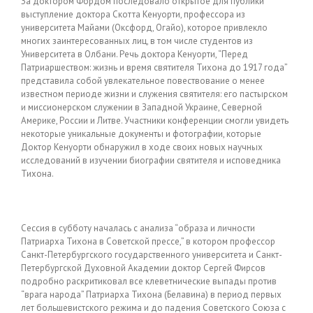
За доктором Фордом последовало открытое для публики
выступление доктора Скотта Кенуорти, профессора из
университета Майами (Оксфорд, Огайо), которое привлекло
многих заинтересованных лиц, в том числе студентов из
Университета в Олбани. Речь доктора Кенуорти, “Перед
Патриаршеством: жизнь и время святителя Тихона до 1917 года”
представила собой увлекательное повествование о менее
известном периоде жизни и служения святителя: его пастырском
и миссионерском служении в Западной Украине, Северной
Америке, России и Литве. Участники конференции смогли увидеть
некоторые уникальные документы и фотографии, которые
Доктор Кенуорти обнаружил в ходе своих новых научных
исследований в изучении биографии святителя и исповедника
Тихона.
Сессия в субботу началась с анализа “образа и личности
Патриарха Тихона в Советской прессе,” в котором профессор
Санкт-Петербургского государственного университета и Санкт-
Петербургской Духовной Академии доктор Сергей Фирсов
подробно раскритиковал все клеветнические выпады против
“врага народа” Патриарха Тихона (Белавина) в период первых
лет большевистского режима и до падения Советского Союза с