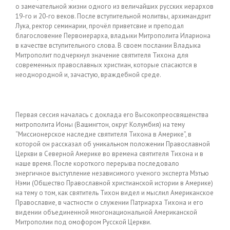
о замечательной жизни одного из величайших русских иерархов
19-го и 20-го веков. После вступительной молитвы, архимандрит
Лука, ректор семинарии, прочёл приветсвие и преподал
благословение Первоиерарха, владыки Митрополита Илариона
в качестве вступительного слова. В своем послании Владыка
Митрополит подчеркнул значение святителя Тихона для
современных православных христиан, которые спасаются в
неоднородной и, зачастую, враждебной среде.
Первая сессия началась с доклада его Высокопреосвященства
митрополита Ионы (Вашингтон, округ Колумбия) на тему
“Миссионерское наследие святителя Тихона в Америке”, в
которой он рассказал об уникальном положении Православной
Церкви в Северной Америке во времена святителя Тихона и в
наше время. После короткого перерыва последовало
энергичное выступление независимого ученого эксперта Мэтью
Нэми (Общество Православной христианской истории в Америке)
на тему о том, как святитель Тихон видел и мыслил Американское
Православие, в частности о служении Патриарха Тихона и его
видении объединенной многонациональной Американской
Митрополии под омофором Русской Церкви.