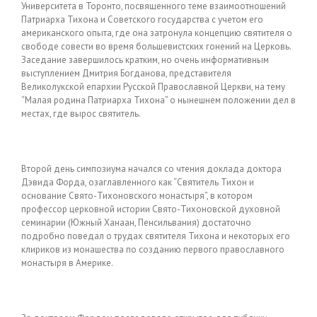
Университета в Торонто, посвященного теме взаимоотношений
Патриарха Тихона и Советского государства с учетом его
американского опыта, где она затронула концепцию святителя о
свободе совести во время большевистских гонений на Церковь.
Заседание завершилось кратким, но очень информативным
выступлением Дмитрия Богданова, представителя
Великолукской епархии Русской Православной Церкви, на тему
“Малая родина Патриарха Тихона” о нынешнем положении дел в
местах, где вырос святитель.
Второй день симпозиума начался со чтения доклада доктора
Дэвида Форда, озаглавленного как “Святитель Тихон и
основание Свято-Тихоновского монастыря”, в котором
профессор церковной истории Свято-Тихоновской духовной
семинарии (Южный Ханаан, Пенсильвания) достаточно
подробно поведал о трудах святителя Тихона и некоторых его
клириков из монашества по созданию первого православного
монастыря в Америке.